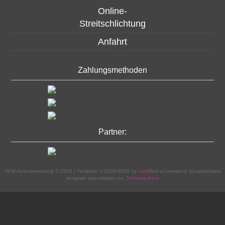
Online-
Streitschlichtung
Anfahrt
Zahlungsmethoden
Partner:
AVW-Autoverwertung © 2026 | Template © 2009-2026 by
mod
ified eCommerce Shopsoftware
template überarteitet von
Software-Kern